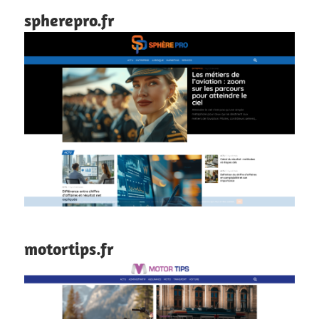
spherepro.fr
motortips.fr