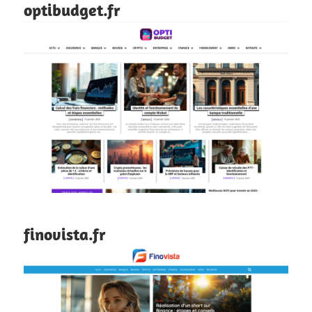
optibudget.fr
finovista.fr